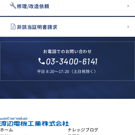
build
修理/改造依頼
description
非該当証明書請求
お電話でのお問い合わせ
03-3400-6141
local_phone
平日 8:20～17:20（土日祝除く）
ホーム
ナレッジブログ