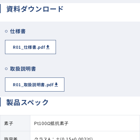
資料ダウンロード
仕様書
R01_仕様書.pdf
取扱説明書
R01_取扱説明書.pdf
製品スペック
素子
Pt100Ω抵抗素子
許容差
クラスA：±(0.15+0.002|t|)