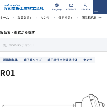
language
mail
search
Language
CONTACT
SEARCH
メニュ
MENU
ホーム
製品を探す
センサ
機能で探す
測温抵抗体
chevron_right
chevron_right
chevron_right
chevron_right
chevron_right
資料ダウンロード
お問い合わせ
製品名・型式から探す
製品を探す
s
e
ソリューション
a
測温抵抗体
端子箱タイプ
端子箱付き測温抵抗体
センサ
r
導入事例
c
R01
h
サポート
当社について
企業情報