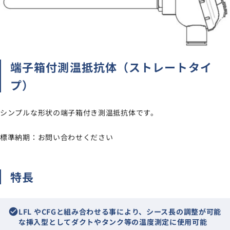
サイトマップ
ナレッジブログ
端子箱付測温抵抗体（ストレートタイ
よくあるご質問
採用情報
open_in_new
プ）
シンプルな形状の端子箱付き測温抵抗体です。
標準納期：お問い合わせください
特長
check_circle
LFL やCFGと組み合わせる事により、シース長の調整が可能
な挿入型としてダクトやタンク等の温度測定に使用可能