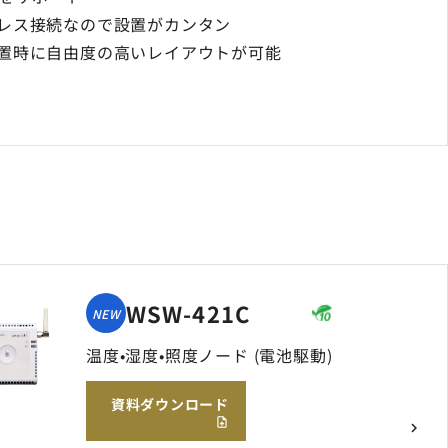
レス接続なので設置がカンタン
置時に自由度の高いレイアウトが可能
WSW-421C
NEW
温度•湿度•照度ノード (電池駆動)
資料ダウンロード