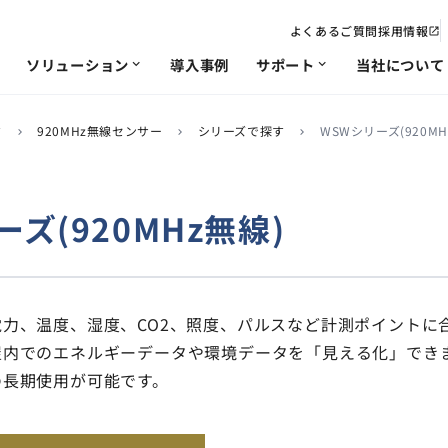
よくあるご質問
採用情報
open_in_new
ソリューション
導入事例
サポート
当社について
expand_more
expand_more
す
920MHz無線センサー
シリーズで探す
WSWシリーズ(920MH
chevron_right
chevron_right
chevron_right
電力
IoT･遠隔監視
修理/改造依頼
会社概要・沿革
ソリューション
非該
事業
chevron_right
chevron_right
chevron_right
chevron_right
chevron_right
chevron_right
ソリ
ズ(920MHz無線)
品質への取り組み
chevron_right
chevron_right
chevron_right
電力、温度、湿度、CO2、照度、パルスなど計測ポイントに
屋内でのエネルギーデータや環境データを「見える化」でき
の長期使用が可能です。