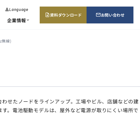
Language
lan
g
資料ダウンロード
お問い合わせ
upload_file
mail_outline
u
企業情報
expand_more
a
g
e
z無線)
･エネルギー監視
当証明書請求
所案内・販売ネットワーク
chevron_right
chevron_right
chevron_right
ューション
合わせたノードをラインアップ。工場やビル、店舗などの建
ます。電池駆動モデルは、屋外など電源が取りにくい場所で