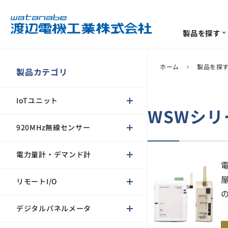
製品を探す
expand_more
ホーム
製品を探
chevron_right
ソリューション
サポート
企業情報
製品カテゴリ
IoTユニット
計測･計装機器
よくあるご質問
代表挨拶
ソリューション
一覧
一覧
一覧
IoTユニット
920MHz無線センサー
WSWシリー
電力量計・デマンド計
920MHz無線センサー
生産終了/推奨代替商品
環境への取り組み
リモートI/O
電力量計・デマンド計
デジタルパネルメータ
信号変換器
リモートI/O
ソフトウェア
デジタルパネルメータ
センサ