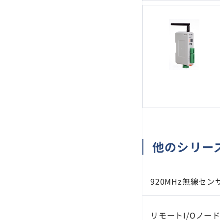
他のシリー
920MHz無線セン
リモートI/Oノー