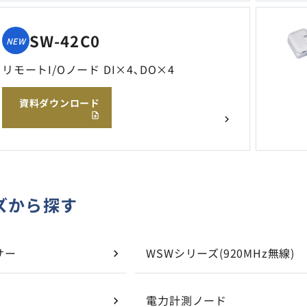
SW-42C0
NEW
リモートI/Oノード DI×4､DO×4
資料ダウンロード
ズから探す
サー
WSWシリーズ(920MHz無線)
ド
電力計測ノード