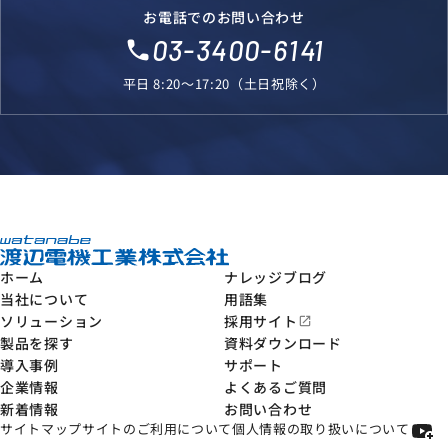
お電話でのお問い合わせ
03-3400-6141
local_phone
平日 8:20～17:20（土日祝除く）
ホーム
ナレッジブログ
当社について
用語集
ソリューション
採用サイト
open_in_new
製品を探す
資料ダウンロード
導入事例
サポート
企業情報
よくあるご質問
新着情報
お問い合わせ
サイトマップ
サイトのご利用について
個人情報の取り扱いについて