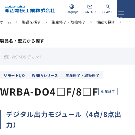
language
mail
search
Language
CONTACT
SEARCH
メニュ
MENU
ホーム
製品を探す
生産終了・取扱終了
機能で探す
リモ
chevron_right
chevron_right
chevron_right
chevron_right
資料ダウンロード
お問い合わせ
製品名・型式から探す
製品を探す
s
e
ソリューション
a
リモートI/O
WRBAシリーズ
生産終了・取扱終了
r
導入事例
c
WRBA-DO4□F/8□F
h
生産終了
サポート
デジタル出力モジュール（4点/8点出
当社について
力）
企業情報