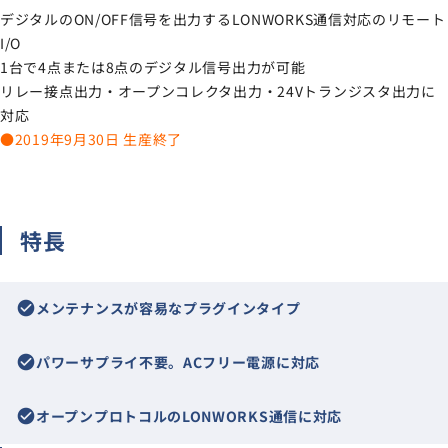
サイトマップ
デジタルのON/OFF信号を出力するLONWORKS通信対応のリモート
I/O
ナレッジブログ
1台で4点または8点のデジタル信号出力が可能
リレー接点出力・オープンコレクタ出力・24Vトランジスタ出力に
対応
よくあるご質問
採用情報
open_in_new
●2019年9月30日 生産終了
特長
check_circle
メンテナンスが容易なプラグインタイプ
check_circle
パワーサプライ不要。ACフリー電源に対応
check_circle
オープンプロトコルのLONWORKS通信に対応