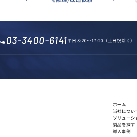
03-3400-6141
l_phone
平日 8:20～17:20（土日祝除く）
ホーム
当社につい
ソリューシ
製品を探す
導入事例