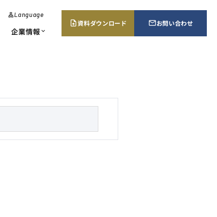
Language
lan
g
資料ダウンロード
お問い合わせ
upload_file
mail_outline
u
企業情報
expand_more
a
g
e
･エネルギー監視
当証明書請求
所案内・販売ネットワーク
chevron_right
chevron_right
chevron_right
ューション
s
e
a
r
c
h