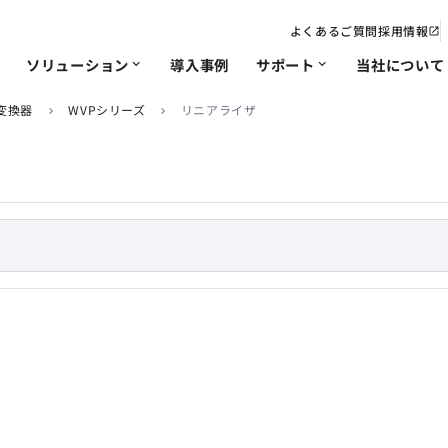
よくあるご質問
採用情報
open_in_new
ソリューション
導入事例
サポート
当社について
expand_more
expand_more
変換器
WVPシリーズ
リニアライザ
chevron_right
chevron_right
電力
IoT･遠隔監視
修理/改造依頼
会社概要・沿革
ソリューション
非該
事業
chevron_right
chevron_right
chevron_right
chevron_right
chevron_right
chevron_right
ソリ
品質への取り組み
chevron_right
chevron_right
chevron_right