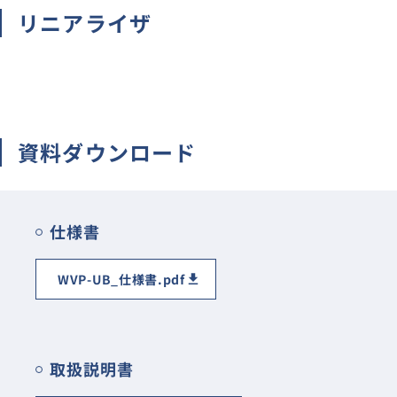
リニアライザ
CT
分流器/分圧器/倍率器
避雷器/記録計
無接点メーターリレー
資料ダウンロード
生産終了・取扱終了
仕様書
WVP-UB_仕様書.pdf
取扱説明書