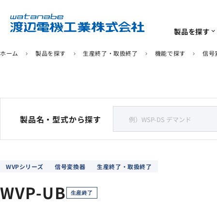
製品を探す
expand_more
ホーム
製品を探す
生産終了・取扱終了
機能で探す
信号
chevron_right
chevron_right
chevron_right
chevron_right
ソリューション
サポート
企業情報
IoTユニット
計測･計装機器
よくあるご質問
代表挨拶
ソリューション
一覧
一覧
一覧
920MHz無線センサー
電力量計・デマンド計
製品名・型式から探す
生産終了/推奨代替商品
環境への取り組み
リモートI/O
デジタルパネルメータ
WVPシリーズ
信号変換器
生産終了・取扱終了
信号変換器
WVP-UB
ソフトウェア
生産終了
センサ