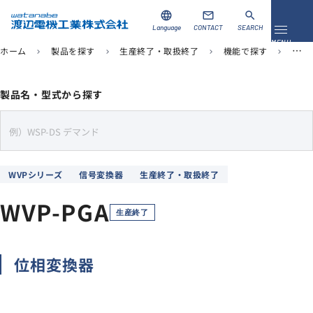
language
mail
search
Language
CONTACT
SEARCH
メニュ
MENU
ホーム
製品を探す
生産終了・取扱終了
機能で探す
信号
chevron_right
chevron_right
chevron_right
chevron_right
資料ダウンロード
お問い合わせ
製品名・型式から探す
製品を探す
s
e
ソリューション
a
WVPシリーズ
信号変換器
生産終了・取扱終了
r
導入事例
c
WVP-PGA
h
生産終了
サポート
位相変換器
当社について
企業情報