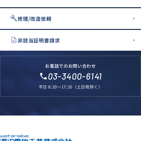
build
修理/改造依頼
description
非該当証明書請求
お電話でのお問い合わせ
03-3400-6141
local_phone
平日 8:20～17:20（土日祝除く）