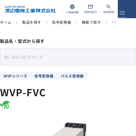
language
mail
search
Language
CONTACT
SEARCH
メニュ
MENU
ホーム
製品を探す
信号変換器
機能で探す
パルス変換器
chevron_right
chevron_right
chevron_right
chevron_right
資料ダウンロード
お問い合わせ
製品名・型式から探す
製品を探す
s
e
ソリューション
a
WVPシリーズ
信号変換器
パルス変換器
r
導入事例
c
WVP-FVC
h
サポート
当社について
企業情報