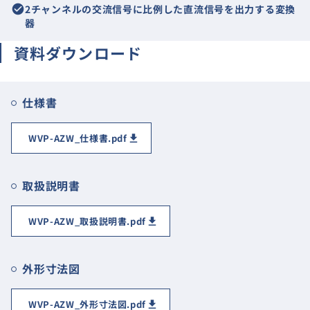
check_circle
2チャンネルの交流信号に比例した直流信号を出力する変換
器
資料ダウンロード
仕様書
WVP-AZW_仕様書.pdf
取扱説明書
WVP-AZW_取扱説明書.pdf
外形寸法図
WVP-AZW_外形寸法図.pdf