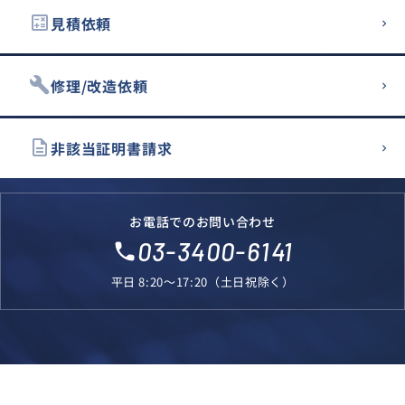
calculate
見積依頼
build
修理/改造依頼
description
非該当証明書請求
お電話でのお問い合わせ
03-3400-6141
local_phone
平日 8:20～17:20（土日祝除く）