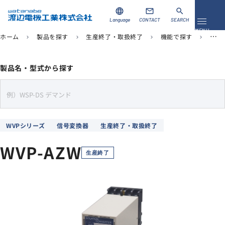
language
mail
search
Language
CONTACT
SEARCH
メニュ
MENU
ホーム
製品を探す
生産終了・取扱終了
機能で探す
信号
chevron_right
chevron_right
chevron_right
chevron_right
資料ダウンロード
お問い合わせ
製品名・型式から探す
製品を探す
s
e
ソリューション
a
WVPシリーズ
信号変換器
生産終了・取扱終了
r
導入事例
c
WVP-AZW
h
生産終了
サポート
当社について
企業情報