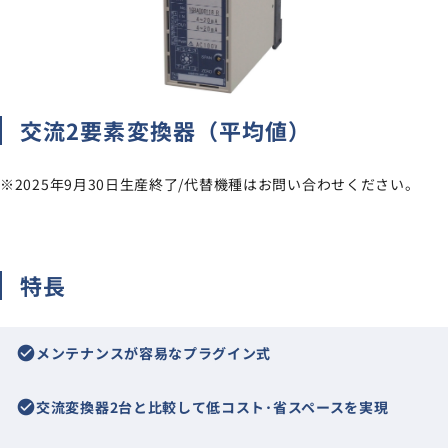
サイトマップ
ナレッジブログ
交流2要素変換器（平均値）
よくあるご質問
採用情報
open_in_new
※2025年9月30日生産終了/代替機種はお問い合わせください。
特長
check_circle
メンテナンスが容易なプラグイン式
check_circle
交流変換器2台と比較して低コスト･省スペースを実現