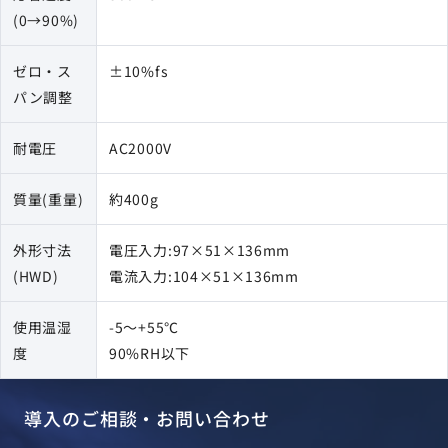
(0→90%)
ゼロ・ス
±10%fs
パン調整
耐電圧
AC2000V
質量(重量)
約400g
外形寸法
電圧入力:97×51×136mm
(HWD)
電流入力:104×51×136mm
使用温湿
-5～+55℃
度
90%RH以下
導入のご相談・お問い合わせ