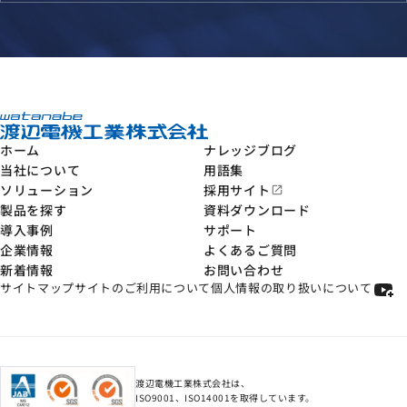
ホーム
ナレッジブログ
当社について
用語集
ソリューション
採用サイト
open_in_new
製品を探す
資料ダウンロード
導入事例
サポート
企業情報
よくあるご質問
新着情報
お問い合わせ
サイトマップ
サイトのご利用について
個人情報の取り扱いについて
渡辺電機工業株式会社は、
ISO9001、ISO14001を取得しています。