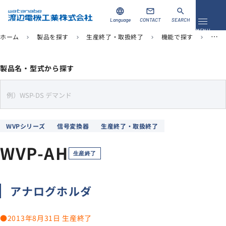
language
mail
search
Language
CONTACT
SEARCH
メニュ
MENU
ホーム
製品を探す
生産終了・取扱終了
機能で探す
信号
chevron_right
chevron_right
chevron_right
chevron_right
資料ダウンロード
お問い合わせ
製品名・型式から探す
製品を探す
s
e
ソリューション
a
WVPシリーズ
信号変換器
生産終了・取扱終了
r
導入事例
c
WVP-AH
h
生産終了
サポート
アナログホルダ
当社について
企業情報
●2013年8月31日 生産終了