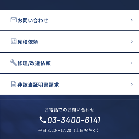
email
お問い合わせ
calculate
見積依頼
build
修理/改造依頼
description
非該当証明書請求
お電話でのお問い合わせ
03-3400-6141
local_phone
平日 8:20～17:20（土日祝除く）