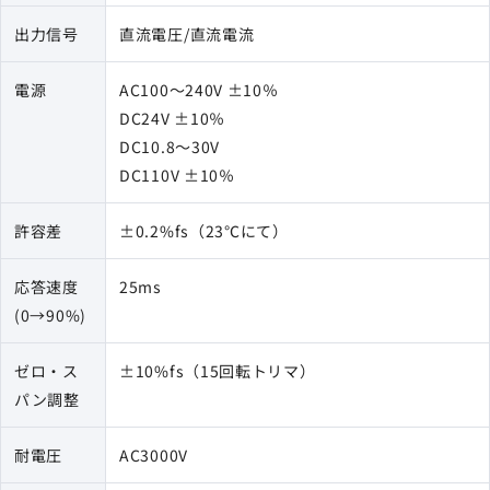
出力信号
直流電圧/直流電流
電源
AC100～240V ±10％
DC24V ±10％
DC10.8～30V
DC110V ±10％
許容差
±0.2%fs（23℃にて）
応答速度
25ms
(0→90%)
ゼロ・ス
±10%fs（15回転トリマ）
パン調整
耐電圧
AC3000V