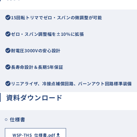
check_circle
15回転トリマでゼロ・スパンの微調整が可能
check_circle
ゼロ・スパン調整幅を±10％に拡張
check_circle
耐電圧3000Vの安心設計
check_circle
長寿命設計＆長期5年保証
check_circle
リニアライザ、冷接点補償回路、バーンアウト回路標準装備
資料ダウンロード
仕様書
WSP-THS_仕様書.pdf