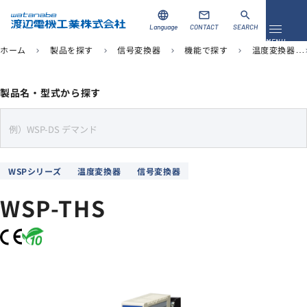
language
mail
search
Language
CONTACT
SEARCH
メニュ
MENU
ホーム
製品を探す
信号変換器
機能で探す
温度変換器
chevron_right
chevron_right
chevron_right
chevron_right
chevro
資料ダウンロード
お問い合わせ
製品名・型式から探す
製品を探す
s
e
ソリューション
a
WSPシリーズ
温度変換器
信号変換器
r
導入事例
c
WSP-THS
h
サポート
当社について
企業情報