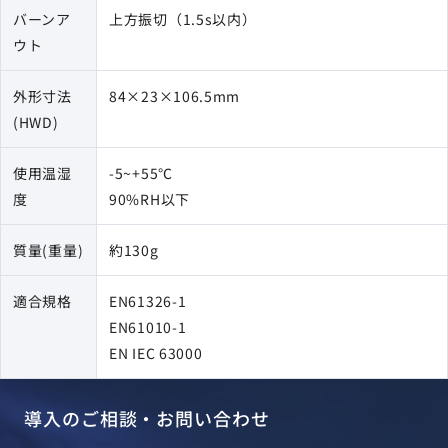
バーンア
上方振切（1.5s以内）
ウト
外形寸法
84×23×106.5mm
(HWD)
使用温湿
-5~+55℃
度
90%RH以下
質量(重量)
約130g
適合規格
EN61326-1
EN61010-1
EN IEC 63000
導入のご相談・お問い合わせ