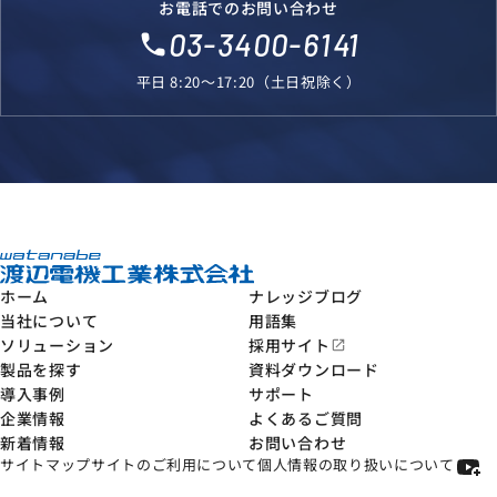
お電話でのお問い合わせ
03-3400-6141
local_phone
平日 8:20～17:20（土日祝除く）
ホーム
ナレッジブログ
当社について
用語集
ソリューション
採用サイト
open_in_new
製品を探す
資料ダウンロード
導入事例
サポート
企業情報
よくあるご質問
新着情報
お問い合わせ
サイトマップ
サイトのご利用について
個人情報の取り扱いについて