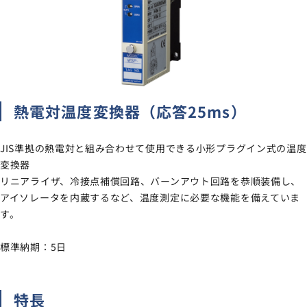
サイトマップ
ナレッジブログ
よくあるご質問
採用情報
open_in_new
熱電対温度変換器（応答25ms）
JIS準拠の熱電対と組み合わせて使用できる小形プラグイン式の温度
変換器
リニアライザ、冷接点補償回路、バーンアウト回路を恭順装備し、
アイソレータを内蔵するなど、温度測定に必要な機能を備えていま
す。
標準納期：5日
特長