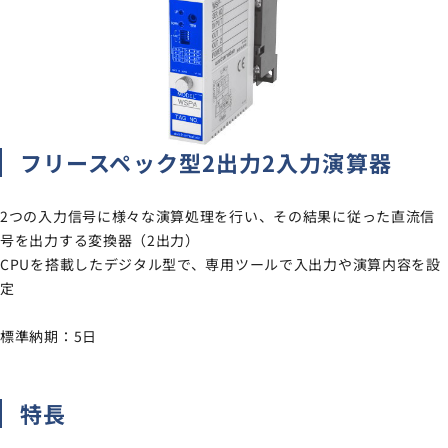
サイトマップ
ナレッジブログ
よくあるご質問
採用情報
open_in_new
フリースペック型2出力2入力演算器
2つの入力信号に様々な演算処理を行い、その結果に従った直流信
号を出力する変換器（2出力）
CPUを搭載したデジタル型で、専用ツールで入出力や演算内容を設
定
標準納期：5日
特長