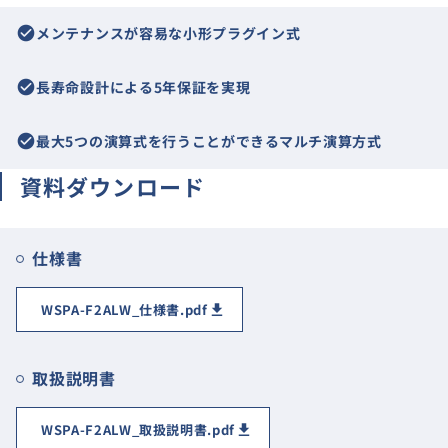
check_circle
メンテナンスが容易な小形プラグイン式
check_circle
長寿命設計による5年保証を実現
check_circle
最大5つの演算式を行うことができるマルチ演算方式
資料ダウンロード
仕様書
WSPA-F2ALW_仕様書.pdf
取扱説明書
WSPA-F2ALW_取扱説明書.pdf