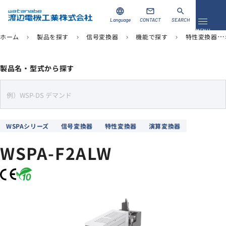
language
mail
search
Language
CONTACT
SEARCH
メニュ
MENU
ホーム
製品を探す
信号変換器
機能で探す
特性変換器
chevron_right
chevron_right
chevron_right
chevron_right
chevro
資料ダウンロード
お問い合わせ
製品名・型式から探す
製品を探す
s
e
ソリューション
a
WSPAシリーズ
信号変換器
特性変換器
演算変換器
r
導入事例
c
WSPA-F2ALW
h
サポート
当社について
企業情報