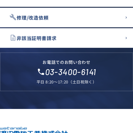
build
修理/改造依頼
description
非該当証明書請求
お電話でのお問い合わせ
03-3400-6141
local_phone
平日 8:20～17:20（土日祝除く）