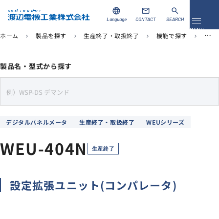
language
mail
search
Language
CONTACT
SEARCH
メニュ
MENU
ホーム
製品を探す
生産終了・取扱終了
機能で探す
デジ
chevron_right
chevron_right
chevron_right
chevron_right
資料ダウンロード
お問い合わせ
製品名・型式から探す
製品を探す
s
e
ソリューション
a
デジタルパネルメータ
生産終了・取扱終了
WEUシリーズ
r
導入事例
c
WEU-404N
h
生産終了
サポート
設定拡張ユニット(コンパレータ)
当社について
企業情報