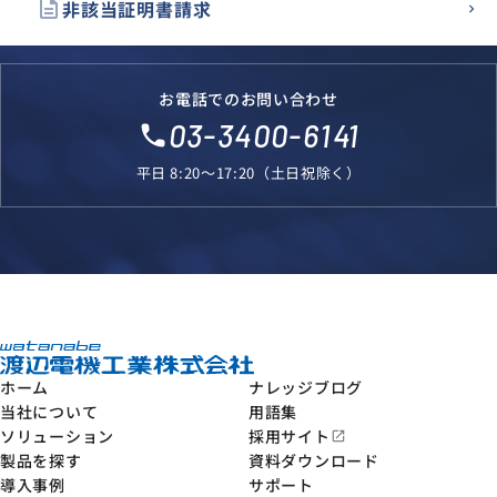
description
非該当証明書請求
お電話でのお問い合わせ
03-3400-6141
local_phone
平日 8:20～17:20（土日祝除く）
ホーム
ナレッジブログ
当社について
用語集
ソリューション
採用サイト
open_in_new
製品を探す
資料ダウンロード
導入事例
サポート