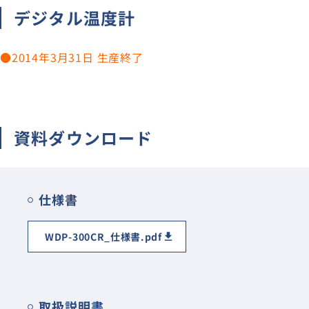
デジタル温度計
CT
分流器/分圧器/倍率器
●2014年3月31日 生産終了
避雷器/記録計
無接点メーターリレー
生産終了・取扱終了
資料ダウンロード
仕様書
WDP-300CR_仕様書.pdf
取扱説明書