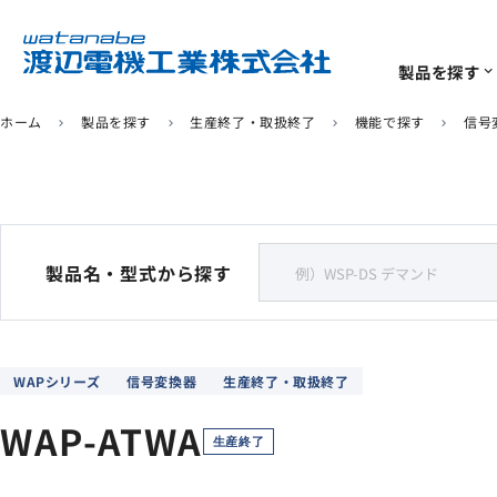
製品を探す
expand_more
ホーム
製品を探す
生産終了・取扱終了
機能で探す
信号
chevron_right
chevron_right
chevron_right
chevron_right
ソリューション
サポート
企業情報
IoTユニット
計測･計装機器
よくあるご質問
代表挨拶
ソリューション
一覧
一覧
一覧
920MHz無線センサー
電力量計・デマンド計
製品名・型式から探す
生産終了/推奨代替商品
環境への取り組み
リモートI/O
デジタルパネルメータ
WAPシリーズ
信号変換器
生産終了・取扱終了
信号変換器
WAP-ATWA
ソフトウェア
生産終了
センサ