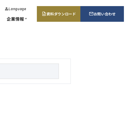
Language
lan
g
資料ダウンロード
お問い合わせ
upload_file
mail_outline
u
企業情報
expand_more
a
g
e
･エネルギー監視
当証明書請求
所案内・販売ネットワーク
chevron_right
chevron_right
chevron_right
ューション
s
e
a
r
c
h