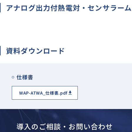
アナログ出力付熱電対・センサラーム
CT
分流器/分圧器/倍率器
避雷器/記録計
無接点メーターリレー
資料ダウンロード
生産終了・取扱終了
仕様書
WAP-ATWA_仕様書.pdf
導入のご相談・お問い合わせ