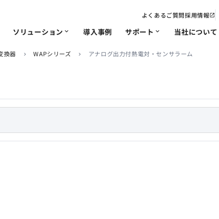
よくあるご質問
採用情報
open_in_new
ソリューション
導入事例
サポート
当社について
expand_more
expand_more
変換器
WAPシリーズ
アナログ出力付熱電対・センサラーム
chevron_right
chevron_right
電力
IoT･遠隔監視
修理/改造依頼
会社概要・沿革
ソリューション
非該
事業
chevron_right
chevron_right
chevron_right
chevron_right
chevron_right
chevron_right
ソリ
品質への取り組み
chevron_right
chevron_right
chevron_right