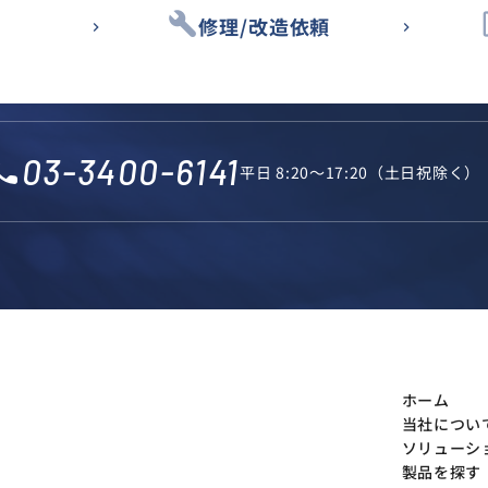
build
des
修理/改造依頼
03-3400-6141
l_phone
平日 8:20～17:20（土日祝除く）
ホーム
当社につい
ソリューシ
製品を探す