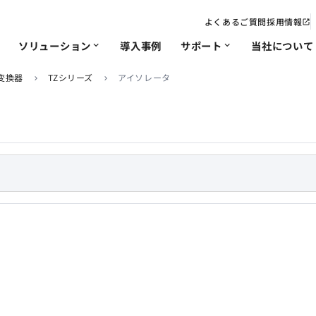
よくあるご質問
採用情報
open_in_new
ソリューション
導入事例
サポート
当社について
expand_more
expand_more
変換器
TZシリーズ
アイソレータ
chevron_right
chevron_right
電力
IoT･遠隔監視
修理/改造依頼
会社概要・沿革
ソリューション
非該
事業
chevron_right
chevron_right
chevron_right
chevron_right
chevron_right
chevron_right
ソリ
品質への取り組み
chevron_right
chevron_right
chevron_right