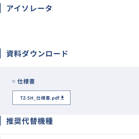
アイソレータ
CT
分流器/分圧器/倍率器
避雷器/記録計
無接点メーターリレー
資料ダウンロード
生産終了・取扱終了
仕様書
TZ-5H_仕様書.pdf
推奨代替機種