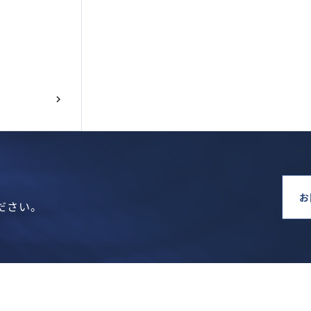
お
ださい。