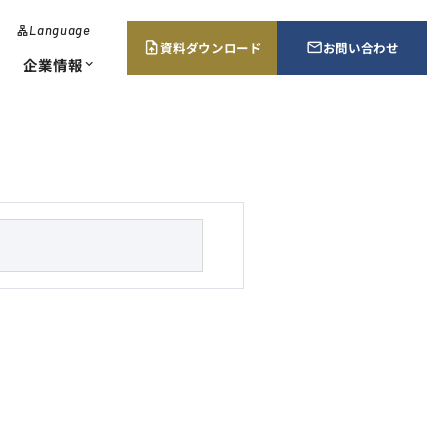
Language
lan
g
資料ダウンロード
お問い合わせ
upload_file
mail_outline
u
企業情報
expand_more
a
g
e
･エネルギー監視
当証明書請求
所案内・販売ネットワーク
chevron_right
chevron_right
chevron_right
ューション
s
e
a
r
c
h