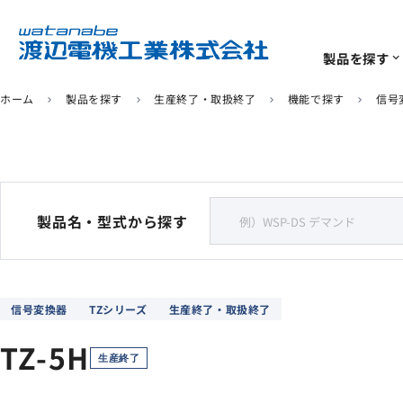
製品を探す
expand_more
ホーム
製品を探す
生産終了・取扱終了
機能で探す
信号
chevron_right
chevron_right
chevron_right
chevron_right
ソリューション
サポート
企業情報
IoTユニット
計測･計装機器
よくあるご質問
代表挨拶
ソリューション
一覧
一覧
一覧
920MHz無線センサー
電力量計・デマンド計
製品名・型式から探す
生産終了/推奨代替商品
環境への取り組み
リモートI/O
デジタルパネルメータ
信号変換器
TZシリーズ
生産終了・取扱終了
信号変換器
TZ-5H
ソフトウェア
生産終了
センサ