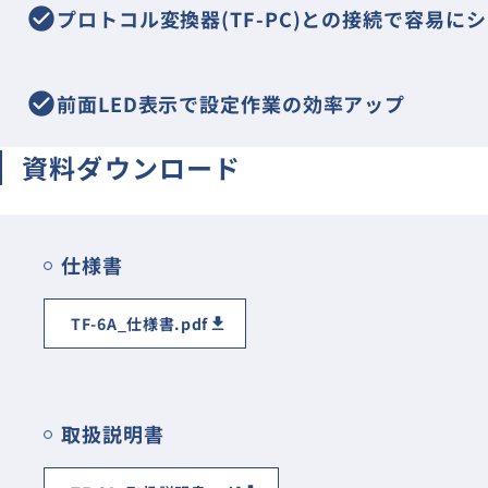
check_circle
プロトコル変換器(TF-PC)との接続で容易
check_circle
前面LED表示で設定作業の効率アップ
資料ダウンロード
仕様書
TF-6A_仕様書.pdf
取扱説明書