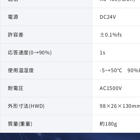
電源
DC24V
許容差
±0.1%fs
応答速度(0→90%)
1s
使用温湿度
-5~+50℃ 90
耐電圧
AC1500V
外形寸法(HWD)
98×26×130m
質量(重量)
約180g