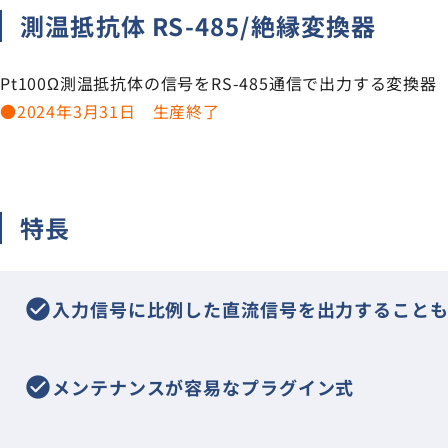
測温抵抗体 RS-485/絶縁変換器
CT
分流器/分圧器/倍率器
Pt100Ω測温抵抗体の信号をRS-485通信で出力する変換器
避雷器/記録計
●2024年3月31日 生産終了
無接点メーターリレー
生産終了・取扱終了
特長
check_circle
入力信号に比例した直流信号を出力すること
check_circle
メンテナンスが容易なプラグイン式