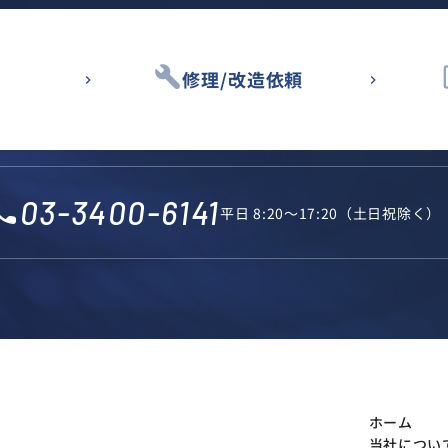
build
des
修理/改造依頼
03-3400-6141
l_phone
平日 8:20～17:20（土日祝除く）
ホーム
当社につい