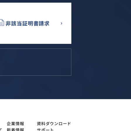
cription
非該当証明書請求
企業情報
資料ダウンロード
て
新着情報
サポート