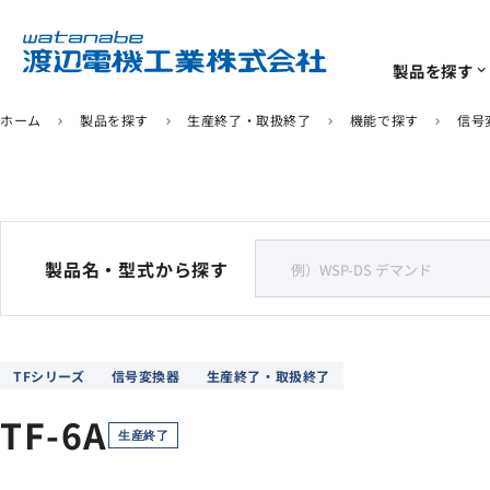
製品を探す
expand_more
ホーム
製品を探す
生産終了・取扱終了
機能で探す
信号
chevron_right
chevron_right
chevron_right
chevron_right
ソリューション
サポート
企業情報
IoTユニット
計測･計装機器
よくあるご質問
代表挨拶
ソリューション
一覧
一覧
一覧
920MHz無線センサー
電力量計・デマンド計
製品名・型式から探す
生産終了/推奨代替商品
環境への取り組み
リモートI/O
デジタルパネルメータ
TFシリーズ
信号変換器
生産終了・取扱終了
信号変換器
TF-6A
ソフトウェア
生産終了
センサ