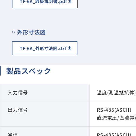
TF-6A_取扱説明書.pdf
外形寸法図
TF-6A_外形寸法図.dxf
製品スペック
入力信号
温度(測温抵抗体
出力信号
RS-485(ASCII)
直流電圧/直流電
通信
RS-485(ASCII)