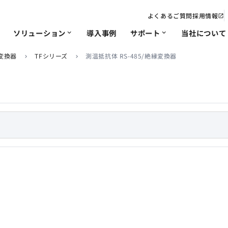
よくあるご質問
採用情報
open_in_new
ソリューション
導入事例
サポート
当社について
expand_more
expand_more
変換器
TFシリーズ
測温抵抗体 RS-485/絶縁変換器
chevron_right
chevron_right
電力
IoT･遠隔監視
修理/改造依頼
会社概要・沿革
ソリューション
非該
事業
chevron_right
chevron_right
chevron_right
chevron_right
chevron_right
chevron_right
ソリ
品質への取り組み
chevron_right
chevron_right
chevron_right