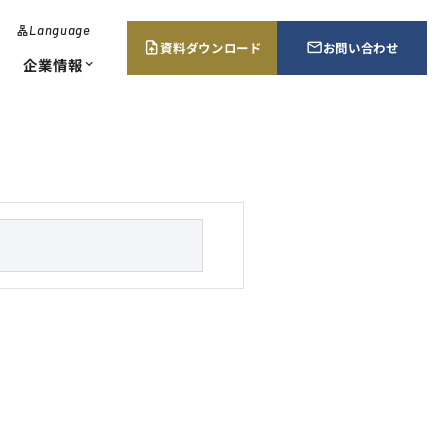
Language
lan
g
資料ダウンロード
お問い合わせ
upload_file
mail_outline
u
企業情報
expand_more
a
g
e
･エネルギー監視
当証明書請求
所案内・販売ネットワーク
chevron_right
chevron_right
chevron_right
ューション
s
e
a
r
c
h