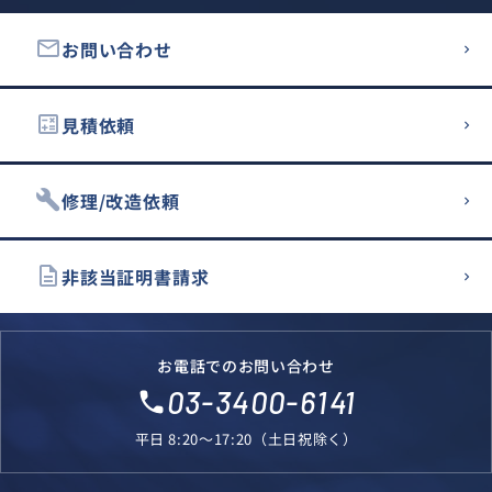
email
お問い合わせ
calculate
見積依頼
build
修理/改造依頼
description
非該当証明書請求
お電話でのお問い合わせ
03-3400-6141
local_phone
平日 8:20～17:20（土日祝除く）