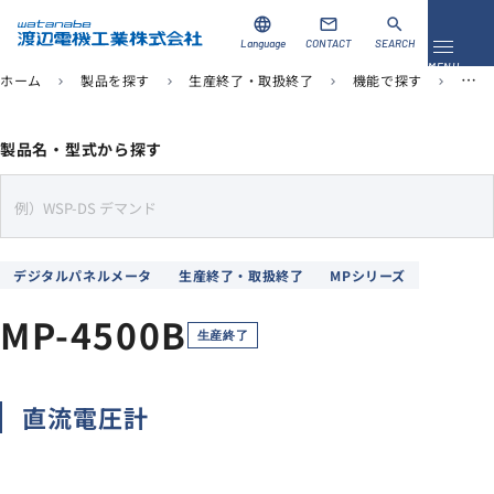
language
mail
search
Language
CONTACT
SEARCH
メニュ
MENU
ホーム
製品を探す
生産終了・取扱終了
機能で探す
デジ
chevron_right
chevron_right
chevron_right
chevron_right
資料ダウンロード
お問い合わせ
製品名・型式から探す
製品を探す
s
e
ソリューション
a
デジタルパネルメータ
生産終了・取扱終了
MPシリーズ
r
導入事例
c
MP-4500B
h
生産終了
サポート
直流電圧計
当社について
企業情報