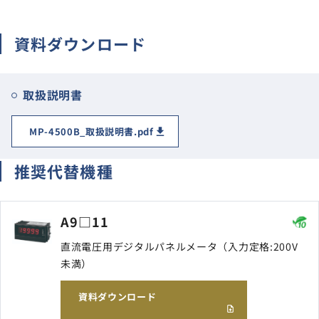
サイトマップ
資料ダウンロード
ナレッジブログ
よくあるご質問
採用情報
open_in_new
取扱説明書
MP-4500B_取扱説明書.pdf
推奨代替機種
A9□11
直流電圧用デジタルパネルメータ（入力定格:200V
未満）
資料ダウンロード