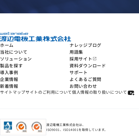
ホーム
ナレッジブログ
当社について
用語集
ソリューション
採用サイト
open_in_new
製品を探す
資料ダウンロード
導入事例
サポート
企業情報
よくあるご質問
新着情報
お問い合わせ
サイトマップ
サイトのご利用について
個人情報の取り扱いについて
渡辺電機工業株式会社は、
ISO9001、ISO14001を取得しています。