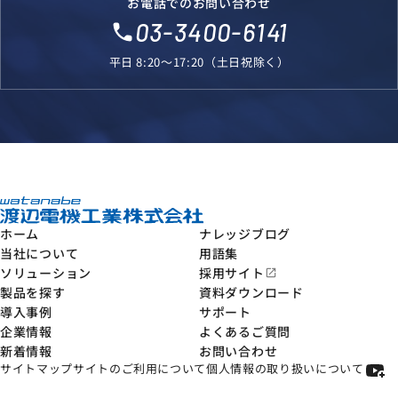
お電話でのお問い合わせ
03-3400-6141
local_phone
平日 8:20～17:20（土日祝除く）
ホーム
ナレッジブログ
当社について
用語集
ソリューション
採用サイト
open_in_new
製品を探す
資料ダウンロード
導入事例
サポート
企業情報
よくあるご質問
新着情報
お問い合わせ
サイトマップ
サイトのご利用について
個人情報の取り扱いについて