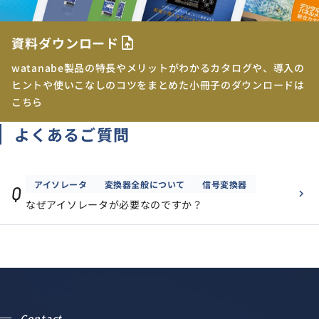
資料ダウンロード
upload_file
watanabe製品の特長やメリットがわかるカタログや、導入の
ヒントや使いこなしのコツをまとめた小冊子のダウンロードは
こちら
よくあるご質問
アイソレータ
変換器全般について
信号変換器
Q
なぜアイソレータが必要なのですか？
Contact