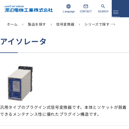
language
mail
search
Language
CONTACT
SEARCH
メニュ
MENU
ホーム
製品を探す
信号変換器
シリーズで探す
WV
chevron_right
chevron_right
chevron_right
chevron_right
資料ダウンロード
お問い合わせ
アイソレータ
製品を探す
ソリューション
導入事例
サポート
汎用タイプのプラグイン式信号変換器です。本体とソケットが脱着
当社について
できるメンテナンス性に優れたプラグイン構造です。
企業情報