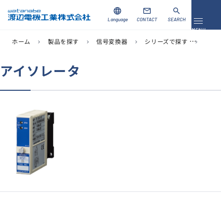
language
mail
search
Language
CONTACT
SEARCH
メニュ
MENU
ホーム
製品を探す
信号変換器
シリーズで探す
WS
chevron_right
chevron_right
chevron_right
chevron_right
資料ダウンロード
お問い合わせ
アイソレータ
製品を探す
ソリューション
導入事例
サポート
当社について
企業情報