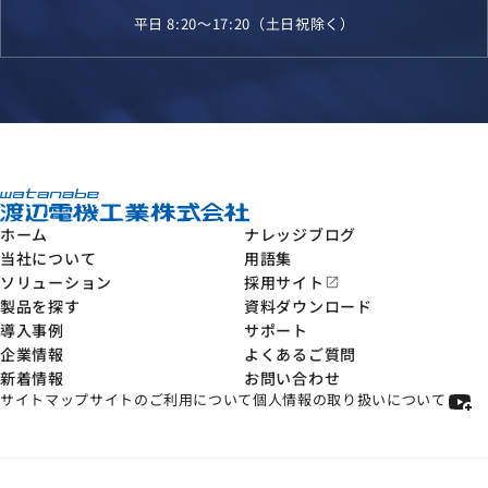
平日 8:20～17:20（土日祝除く）
ホーム
ナレッジブログ
当社について
用語集
ソリューション
採用サイト
open_in_new
製品を探す
資料ダウンロード
導入事例
サポート
企業情報
よくあるご質問
新着情報
お問い合わせ
サイトマップ
サイトのご利用について
個人情報の取り扱いについて