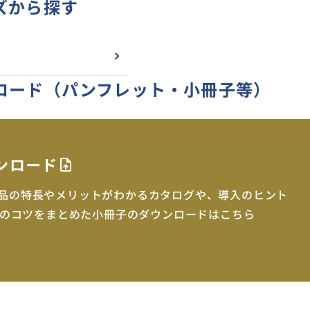
ズから探す
ロード
（パンフレット・小冊子等）
ンロード
upload_file
be製品の特長やメリットがわかるカタログや、導入のヒント
のコツをまとめた小冊子のダウンロードはこちら