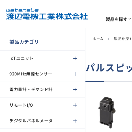
製品を探す
expand_more
ホーム
製品を探
chevron_right
ソリューション
サポート
企業情報
製品カテゴリ
IoTユニット
計測･計装機器
よくあるご質問
代表挨拶
ソリューション
一覧
一覧
一覧
IoTユニット
920MHz無線センサー
パルスピ
電力量計・デマンド計
920MHz無線センサー
生産終了/推奨代替商品
環境への取り組み
リモートI/O
電力量計・デマンド計
デジタルパネルメータ
信号変換器
リモートI/O
ソフトウェア
デジタルパネルメータ
センサ