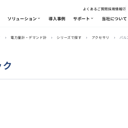
よくあるご質問
採用情報
open_in_new
ソリューション
導入事例
サポート
当社について
expand_more
expand_more
す
電力量計・デマンド計
シリーズで探す
アクセサリ
パル
chevron_right
chevron_right
chevron_right
chevron_right
電力
IoT･遠隔監視
修理/改造依頼
会社概要・沿革
ソリューション
非該
事業
chevron_right
chevron_right
chevron_right
chevron_right
chevron_right
chevron_right
ソリ
ック
品質への取り組み
chevron_right
chevron_right
chevron_right