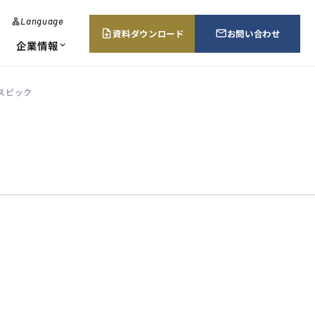
Language
lan
g
資料ダウンロード
お問い合わせ
upload_file
mail_outline
u
企業情報
expand_more
a
g
e
スピック
･エネルギー監視
当証明書請求
所案内・販売ネットワーク
chevron_right
chevron_right
chevron_right
ューション