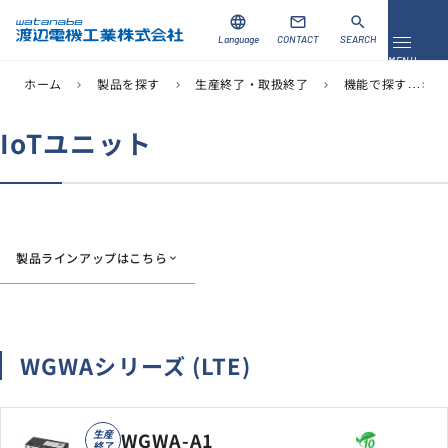
language
mail
search
Language
CONTACT
SEARCH
メニュ
MENU
ホーム
製品を探す
生産終了・取扱終了
機能で探す
chevron_right
chevron_right
chevron_right
chevron_right
資料ダウンロード
お問い合わせ
IoTユニット
製品を探す
ソリューション
製品ラインアップはこちら
導入事例
サポート
WGWAシリーズ (LTE)
当社について
企業情報
生産
WGWA-A1
終了