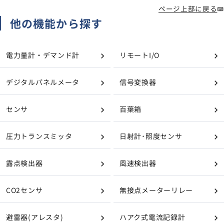
ページ上部に戻る
他の機能から探す
電力量計・デマンド計
リモートI/O
デジタルパネルメータ
信号変換器
センサ
百葉箱
圧力トランスミッタ
日射計･照度センサ
露点検出器
風速検出器
CO2センサ
無接点メーターリレー
避雷器(アレスタ)
ハアク式電流記録計