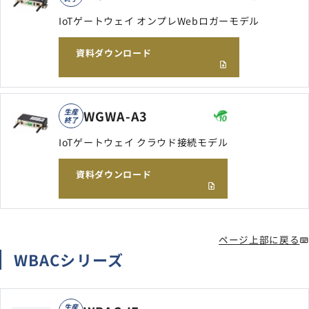
サイトマップ
IoTゲートウェイ オンプレWebロガーモデル
ナレッジブログ
資料ダウンロード
よくあるご質問
採用情報
open_in_new
生産
WGWA-A3
終了
IoTゲートウェイ クラウド接続モデル
資料ダウンロード
ページ上部に戻る
WBACシリーズ
生産