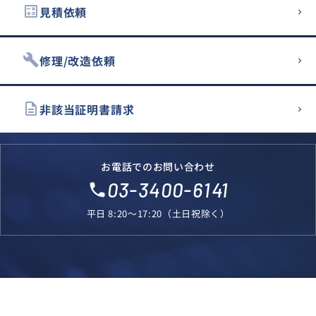
calculate
見積依頼
build
修理/改造依頼
description
非該当証明書請求
お電話でのお問い合わせ
03-3400-6141
local_phone
平日 8:20～17:20（土日祝除く）