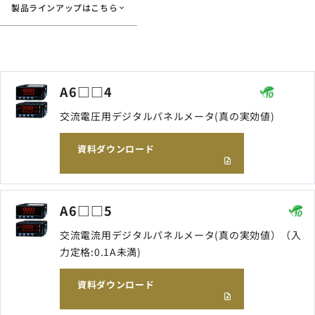
製品ラインアップはこちら
サイトマップ
ナレッジブログ
よくあるご質問
A6□□4
採用情報
open_in_new
交流電圧用デジタルパネルメータ(真の実効値)
資料ダウンロード
A6□□5
交流電流用デジタルパネルメータ(真の実効値）（入
力定格:0.1A未満)
資料ダウンロード