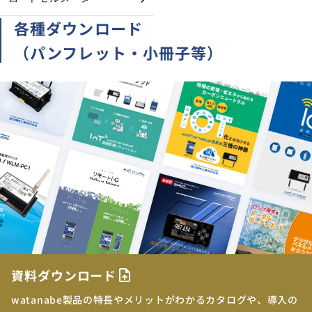
各種ダウンロード
（パンフレット・小冊子等）
資料ダウンロード
upload_file
watanabe製品の特長やメリットがわかるカタログや、導入の