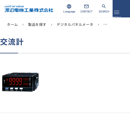
language
mail
search
Language
CONTACT
SEARCH
メニュ
MENU
ホーム
製品を探す
デジタルパネルメータ
シリーズで探す
chevron_right
chevron_right
chevron_right
資料ダウンロード
お問い合わせ
交流計
製品を探す
ソリューション
導入事例
サポート
当社について
企業情報