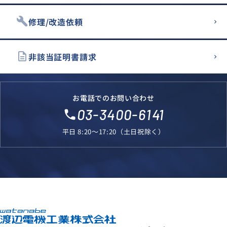
build
修理/改造依頼
description
非該当証明書請求
お電話でのお問い合わせ
03-3400-6141
local_phone
平日 8:20～17:20（土日祝除く）