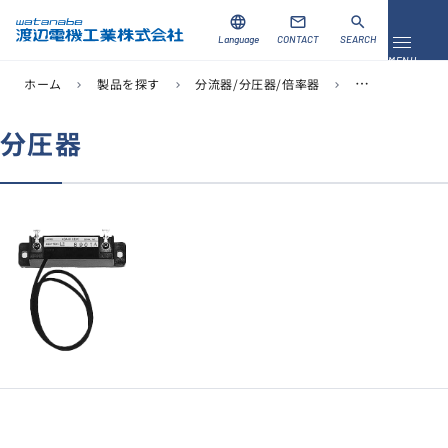
language
mail
search
Language
CONTACT
SEARCH
メニュ
MENU
ホーム
製品を探す
分流器/分圧器/倍率器
機能で探す
chevron_right
chevron_right
chevron_right
chevron_right
資料ダウンロード
お問い合わせ
分圧器
製品を探す
ソリューション
導入事例
サポート
当社について
企業情報