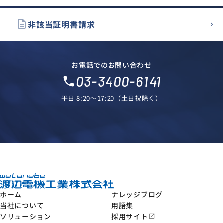
description
非該当証明書請求
お電話でのお問い合わせ
03-3400-6141
local_phone
平日 8:20～17:20（土日祝除く）
ホーム
ナレッジブログ
当社について
用語集
ソリューション
採用サイト
open_in_new