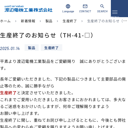
language
mail
search
Language
CONTACT
SEARCH
メニュ
MENU
ホーム
新着情報
製品
生産終了
生産終了のお知らせ（TH-41-□）
chevron_right
chevron_right
chevron_right
chevron_right
資料ダウンロード
お問い合わせ
生産終了のお知らせ（TH-41-□）
製品
生産終了
2025.01.14
製品を探す
平素より渡辺電機工業製品をご愛顧賜り 誠にありがとうございま
ソリューション
す。
長年ご愛顧いただきました、下記の製品につきまして主要部品の廃
導入事例
止等のため、誠に勝手ながら
生産終了
と決定させていただきました。
サポート
これまでご愛用いただきましたお客さまにおかれましては、多大な
るご迷惑をおかけいたしますが、何卒ご理解賜りますよう
当社について
お願い申し上げます。
企業情報
生産終了に関し、重ねてお詫び申し上げるとともに、今後とも弊社
製品への変わらぬご愛顧を賜りますようお願い申し上げます。