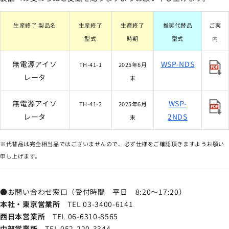
サイトマップ
生産終了 製品名
生産終了
生産終了
推奨代替品
ご案
ナレッジブログ
型式
時期
型式
内
無電源アイソ
WSP-NDS
よくあるご質問
採用情報
TH-41-1
2025年6月
open_in_new
レータ
末
無電源アイソ
WSP-
TH-41-2
2025年6月
レータ
2NDS
末
※代替品は完全相当品ではございませんので、必ず仕様をご確認頂きますようお願い
申し上げます。
●お問い合わせ窓口（受付時間 平日 8:20～17:20）
本社・東京営業所
TEL 03-3400-6141
西日本営業所
TEL 06-6310-8565
中部営業所
TEL 052-220-3344