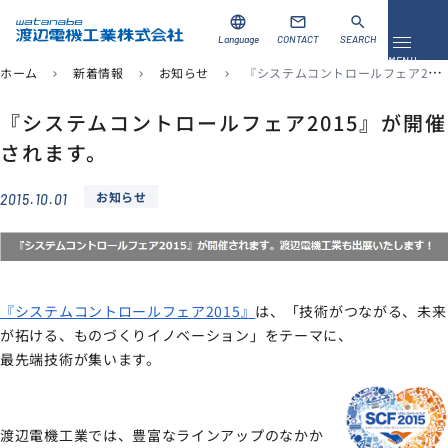
language
mail
search
Language
CONTACT
SEARCH
メニュ
MENU
ホーム
新着情報
お知らせ
『システムコントロールフェア2015』が開催されます。
chevron_right
chevron_right
chevron_right
資料ダウンロード
お問い合わせ
『システムコントロールフェア2015』が開催
されます。
製品を探す
お知らせ
2015.10.01
ソリューション
導入事例
『システムコントロールフェア2015』
は、「技術がつながる、未来
サポート
が拓ける、ものづくりイノベーション」をテーマに、
最先端技術が集います。
当社について
企業情報
渡辺電機工業では、豊富なラインアップのなかか