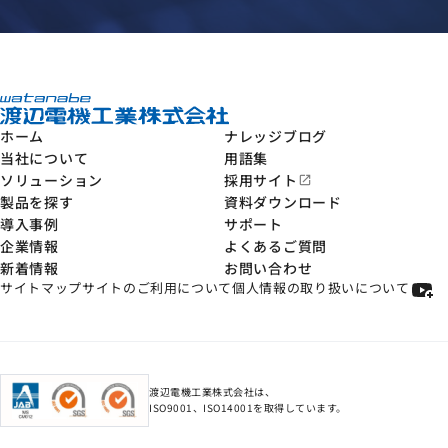
ホーム
ナレッジブログ
当社について
用語集
ソリューション
採用サイト
open_in_new
製品を探す
資料ダウンロード
導入事例
サポート
企業情報
よくあるご質問
新着情報
お問い合わせ
サイトマップ
サイトのご利用について
個人情報の取り扱いについて
渡辺電機工業株式会社は、
ISO9001、ISO14001を取得しています。