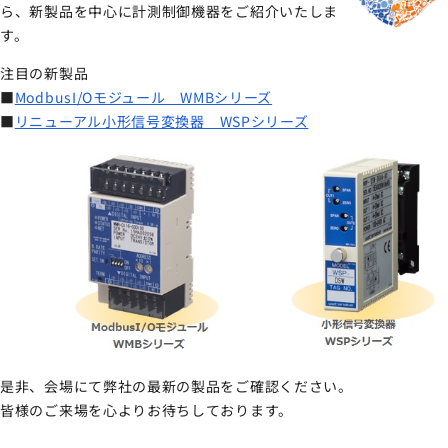
ら、新製品を中心に計測制御機器をご紹介いたしま
サイトマップ
す。
ナレッジブログ
注目の新製品
■
ModbusI/Oモジュール WMBシリーズ
■
リニューアル小形信号変換器 WSPシリーズ
よくあるご質問
採用情報
open_in_new
是非、会場にて弊社の最新の製品をご確認ください。
皆様のご来場を心よりお待ちしております。