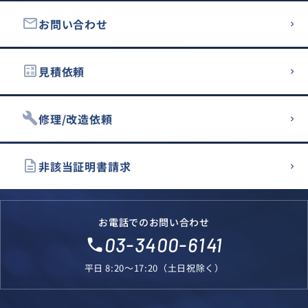
email
お問い合わせ
calculate
見積依頼
build
修理/改造依頼
description
非該当証明書請求
お電話でのお問い合わせ
03-3400-6141
local_phone
平日 8:20～17:20（土日祝除く）