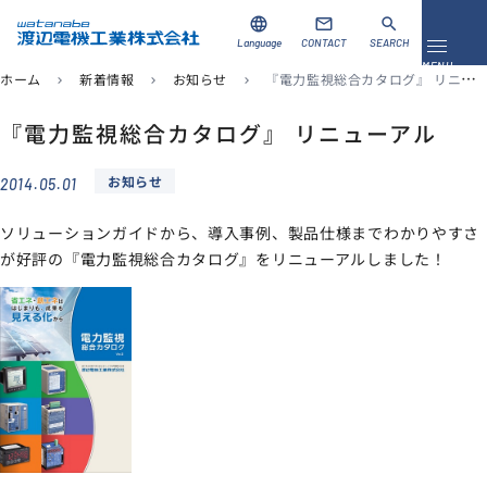
language
mail
search
Language
CONTACT
SEARCH
メニュ
MENU
ホーム
新着情報
お知らせ
『電力監視総合カタログ』 リニューアル
chevron_right
chevron_right
chevron_right
資料ダウンロード
お問い合わせ
『電力監視総合カタログ』 リニューアル
お知らせ
2014.05.01
製品を探す
ソリューションガイドから、導入事例、製品仕様までわかりやすさ
ソリューション
が好評の『電力監視総合カタログ』をリニューアルしました！
導入事例
サポート
当社について
企業情報