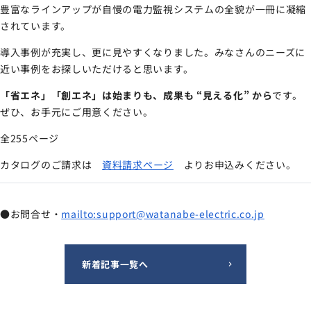
豊富なラインアップが自慢の電力監視システムの全貌が一冊に凝縮
サイトマップ
されています。
ナレッジブログ
導入事例が充実し、更に見やすくなりました。みなさんのニーズに
近い事例をお探しいただけると思います。
よくあるご質問
採用情報
open_in_new
「省エネ」「創エネ」は始まりも、成果も “見える化” から
です。
ぜひ、お手元にご用意ください。
全255ページ
カタログのご請求は
資料請求ページ
よりお申込みください。
●お問合せ・
mailto:support@watanabe-electric.co.jp
新着記事一覧へ