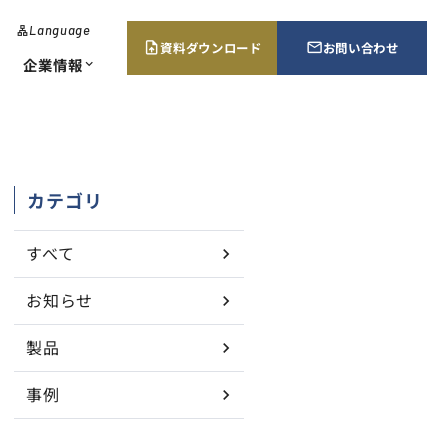
Language
lan
g
資料ダウンロード
お問い合わせ
upload_file
mail_outline
u
企業情報
expand_more
a
g
e
･エネルギー監視
当証明書請求
所案内・販売ネットワーク
chevron_right
chevron_right
chevron_right
ューション
カテゴリ
すべて
お知らせ
製品
事例