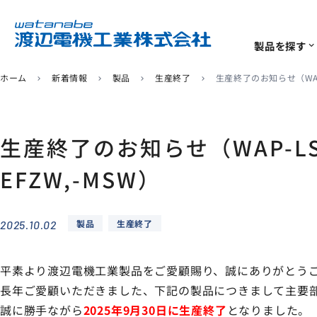
製品を探す
expand_more
ホーム
新着情報
製品
生産終了
生産終了のお知らせ（WAP-LS
chevron_right
chevron_right
chevron_right
chevron_right
ソリューション
サポート
企業情報
IoTユニット
計測･計装機器
よくあるご質問
代表挨拶
ソリューション
一覧
一覧
一覧
生産終了のお知らせ（WAP-LS/W
920MHz無線センサー
電力量計・デマンド計
EFZW,-MSW）
生産終了/推奨代替商品
環境への取り組み
リモートI/O
デジタルパネルメータ
製品
生産終了
2025.10.02
信号変換器
平素より渡辺電機工業製品をご愛顧賜り、誠にありがとう
ソフトウェア
長年ご愛顧いただきました、下記の製品につきまして主要
センサ
誠に勝手ながら
2025年9月30日に生産終了
となりました。