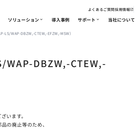
よくあるご質問
採用情報
open_in_new
ソリューション
導入事例
サポート
当社について
expand_more
expand_more
/WAP-DBZW,-CTEW,-EFZW,-MSW）
電力
IoT･遠隔監視
修理/改造依頼
会社概要・沿革
ソリューション
非該
事業
chevron_right
chevron_right
chevron_right
chevron_right
chevron_right
chevron_right
ソリ
AP-DBZW,-CTEW,-
品質への取り組み
chevron_right
chevron_right
chevron_right
ございます。
部品の廃止等のため、