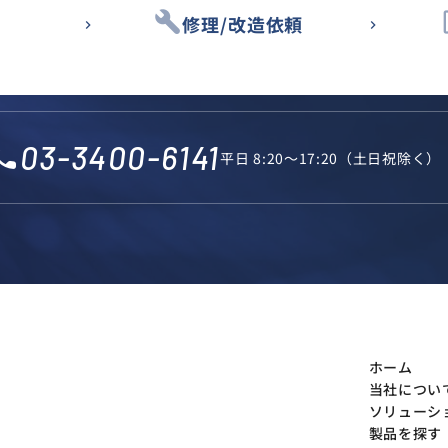
build
des
修理/改造依頼
03-3400-6141
l_phone
平日 8:20～17:20（土日祝除く）
ホーム
当社につい
ソリューシ
製品を探す