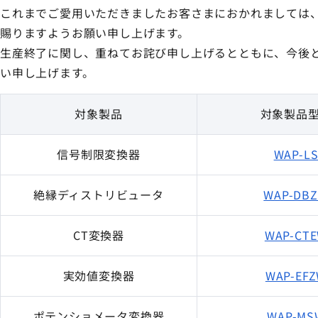
これまでご愛用いただきましたお客さまにおかれましては
CT
賜りますようお願い申し上げます。
分流器/分圧器/倍率器
生産終了に関し、重ねてお詫び申し上げるとともに、今後
避雷器/記録計
い申し上げます。
無接点メーターリレー
対象製品
対象製品
生産終了・取扱終了
信号制限変換器
WAP-L
絶縁ディストリビュータ
WAP-DB
CT変換器
WAP-CT
実効値変換器
WAP-EF
ポテンショメータ変換器
WAP-MS