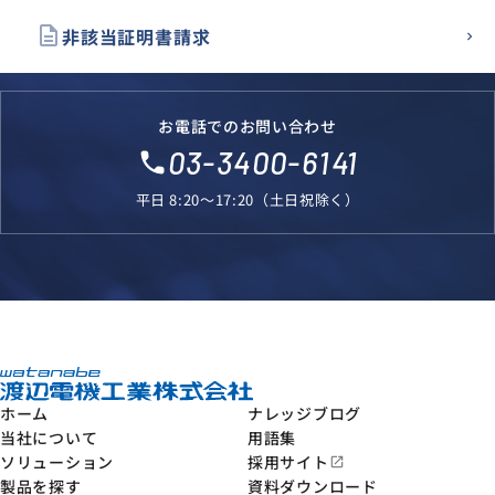
description
非該当証明書請求
お電話でのお問い合わせ
03-3400-6141
local_phone
平日 8:20～17:20（土日祝除く）
ホーム
ナレッジブログ
当社について
用語集
ソリューション
採用サイト
open_in_new
製品を探す
資料ダウンロード