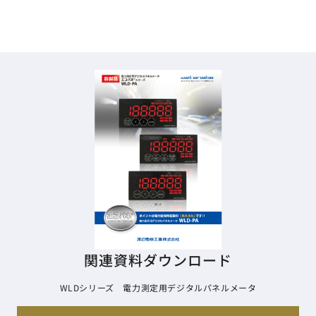
サイトマップ
ナレッジブログ
よくあるご質問
採用情報
open_in_new
関連資料ダウンロード
WLDシリーズ 電力測定用デジタルパネルメータ