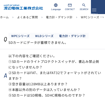
language
mail
search
Language
CONTACT
SEARCH
メニュ
MENU
ホーム
よくあるご質問
電力計・デマンド計
WPCシリーズ
chevron_right
chevron_right
chevron_right
chevron_right
資料ダウンロード
お問い合わせ
WPCシリーズ
WLDシリーズ
電力計・デマンド計
Q
SDカードにデータが蓄積できません。
製品を探す
ソリューション
以下の内容をご確認ください。
①SDカードのライトプロテクトスイッチが、書込み禁止側
導入事例
になっていませんか？
②SDカードはFAT、またはFAT32でフォーマットがされてい
A
サポート
ますか？
③空き容量は128MB以上ありますか？
当社について
④本器以外の別のデータは入っていませんか？
⑤SDカードはSD規格、SDHC規格のものですか？
企業情報