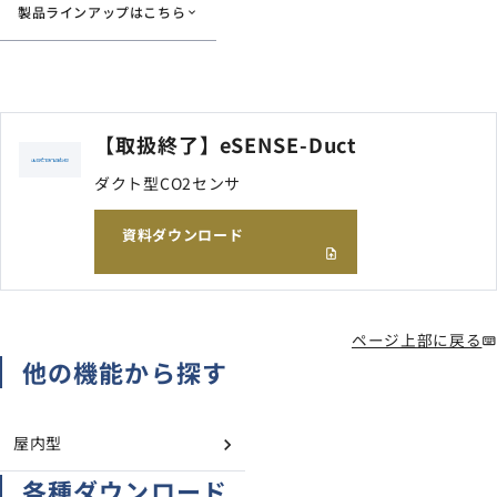
製品ラインアップはこちら
サイトマップ
ナレッジブログ
よくあるご質問
【取扱終了】eSENSE-Duct
採用情報
open_in_new
ダクト型CO2センサ
資料ダウンロード
ページ上部に戻る
他の機能から探す
屋内型
各種ダウンロード