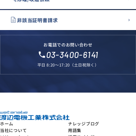
description
非該当証明書請求
お電話でのお問い合わせ
03-3400-6141
local_phone
平日 8:20～17:20（土日祝除く）
ホーム
ナレッジブログ
当社について
用語集