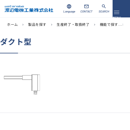
language
mail
search
Language
CONTACT
SEARCH
メニュ
MENU
ホーム
製品を探す
生産終了・取扱終了
機能で探す
chevron_right
chevron_right
chevron_right
chevron_right
資料ダウンロード
お問い合わせ
ダクト型
製品を探す
ソリューション
導入事例
サポート
当社について
企業情報