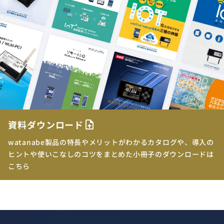
資料ダウンロード
upload_file
watanabe製品の特長やメリットがわかるカタログや、導入の
ヒントや使いこなしのコツをまとめた小冊子のダウンロードは
こちら