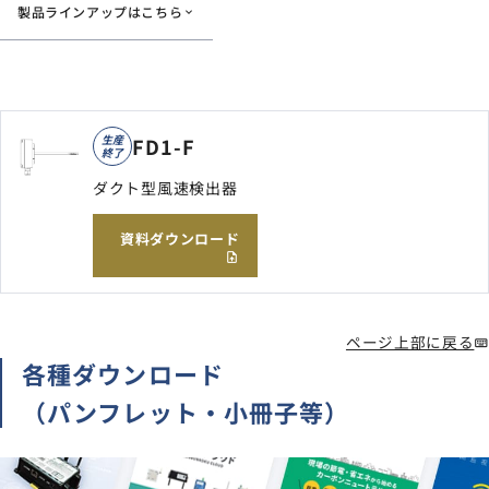
製品ラインアップはこちら
サイトマップ
ナレッジブログ
よくあるご質問
採用情報
生産
open_in_new
FD1-F
終了
ダクト型風速検出器
資料ダウンロード
ページ上部に戻る
各種ダウンロード
（パンフレット・小冊子等）