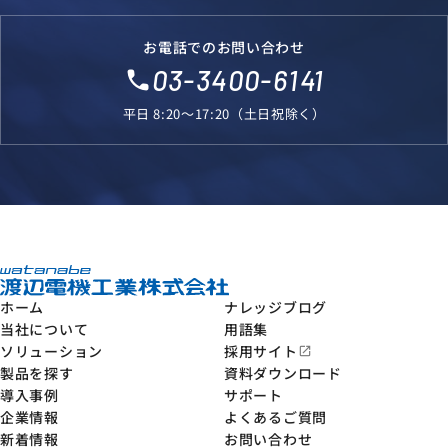
お電話でのお問い合わせ
03-3400-6141
local_phone
平日 8:20～17:20（土日祝除く）
ホーム
ナレッジブログ
当社について
用語集
ソリューション
採用サイト
open_in_new
製品を探す
資料ダウンロード
導入事例
サポート
企業情報
よくあるご質問
新着情報
お問い合わせ