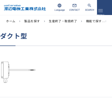
language
mail
search
Language
CONTACT
SEARCH
メニュ
MENU
ホーム
製品を探す
生産終了・取扱終了
機能で探す
chevron_right
chevron_right
chevron_right
chevron_right
資料ダウンロード
お問い合わせ
ダクト型
製品を探す
ソリューション
導入事例
サポート
当社について
企業情報