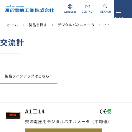
language
mail
search
Language
CONTACT
SEARCH
メニュ
MENU
ホーム
製品を探す
デジタルパネルメータ
サイズで探す
chevron_right
chevron_right
chevron_right
chev
資料ダウンロード
お問い合わせ
交流計
製品を探す
ソリューション
製品ラインアップはこちら
導入事例
サポート
当社について
A1□14
交流電圧用デジタルパネルメータ（平均値）
企業情報