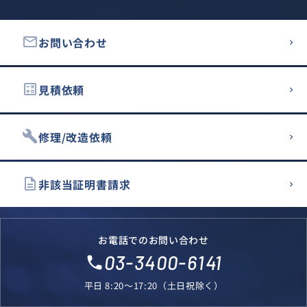
email
お問い合わせ
calculate
見積依頼
build
修理/改造依頼
description
非該当証明書請求
お電話でのお問い合わせ
03-3400-6141
local_phone
平日 8:20～17:20（土日祝除く）