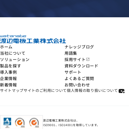
ホーム
ナレッジブログ
当社について
用語集
ソリューション
採用サイト
open_in_new
製品を探す
資料ダウンロード
導入事例
サポート
企業情報
よくあるご質問
新着情報
お問い合わせ
サイトマップ
サイトのご利用について
個人情報の取り扱いについて
渡辺電機工業株式会社は、
ISO9001、ISO14001を取得しています。