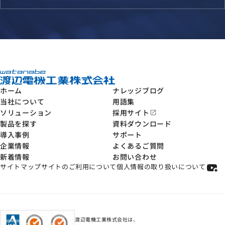
ホーム
ナレッジブログ
当社について
用語集
ソリューション
採用サイト
open_in_new
製品を探す
資料ダウンロード
導入事例
サポート
企業情報
よくあるご質問
新着情報
お問い合わせ
サイトマップ
サイトのご利用について
個人情報の取り扱いについて
渡辺電機工業株式会社は、