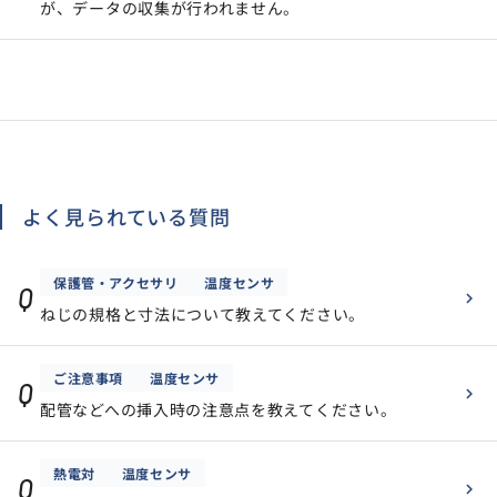
が、データの収集が行われません。
サイトマップ
ナレッジブログ
よくあるご質問
採用情報
open_in_new
よく見られている質問
保護管・アクセサリ
温度センサ
Q
ねじの規格と寸法について教えてください。
ご注意事項
温度センサ
Q
配管などへの挿入時の注意点を教えてください。
熱電対
温度センサ
Q