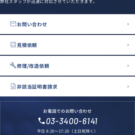
弊社スタッフが迅速に対応させていただきます。
email
お問い合わせ
calculate
見積依頼
build
修理/改造依頼
description
非該当証明書請求
お電話でのお問い合わせ
03-3400-6141
local_phone
平日 8:20～17:20（土日祝除く）