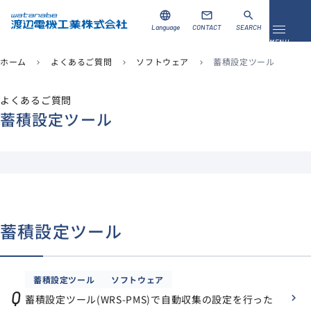
language
mail
search
Language
CONTACT
SEARCH
メニュ
MENU
ホーム
よくあるご質問
ソフトウェア
蓄積設定ツール
chevron_right
chevron_right
chevron_right
資料ダウンロード
お問い合わせ
よくあるご質問
蓄積設定ツール
製品を探す
ソリューション
導入事例
蓄積設定ツール
サポート
当社について
蓄積設定ツール
ソフトウェア
企業情報
Q
蓄積設定ツール(WRS-PMS)で自動収集の設定を行った